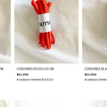
CM
CORDONES ROJOS 1,10 CM
CORDONES BLAN
$11.000
$11.000
6
cuotas sin interés de
$1.833,33
6
cuotas sin interés