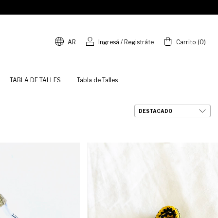
AR
Ingresá
/
Registráte
Carrito
(
0
)
TABLA DE TALLES
Tabla de Talles