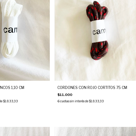
COS 1,10 CM
CORDONES CON ROJO CORTITOS 75 CM
$11.000
 de
$1.833,33
6
cuotas sin interés de
$1.833,33