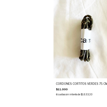
CORDONES CORTITOS VERDES 75 C
$11.000
6
cuotas sin interés de
$1.833,33