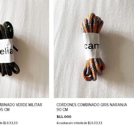
BINADO VERDE MILITAR
CORDONES COMBINADO GRIS NARANJA
95 CM
90 CM
$11.000
 de
$1.833,33
6
cuotas sin interés de
$1.833,33