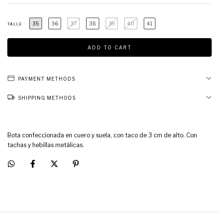
35
36
37
38
39
40
41
TALLE
PAYMENT METHODS
SHIPPING METHODS
Bota confeccionada en cuero y suela, con taco de 3 cm de alto. Con
tachas y hebillas metálicas.