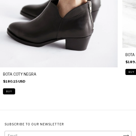
BOTA
$189.
BUY
BOTA COTY NEGRA
$180.15 USD
BUY
SUBSCRIBE TO OUR NEWSLETTER