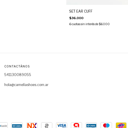
SET EAR CUFF
$36.000
6
cuotas sin interés de
$6.000
CONTACTÁNOS
541130089055
hola@cameliashoes.com.ar