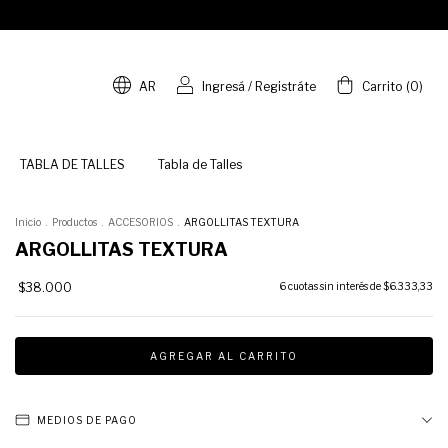
AR
Ingresá
/
Registráte
Carrito
(
0
)
TABLA DE TALLES
Tabla de Talles
Inicio
.
Productos
.
ACCESORIOS
.
ARGOLLITAS TEXTURA
ARGOLLITAS TEXTURA
$38.000
6
cuotas sin interés de
$6.333,33
MEDIOS DE PAGO