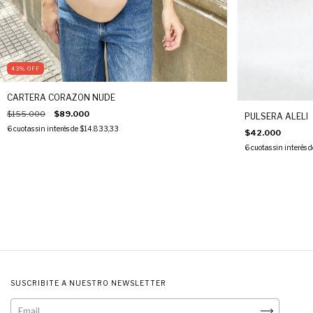
43
%
OFF
CARTERA CORAZON NUDE
$155.000
$89.000
PULSERA ALELI
6
cuotas sin interés de
$14.833,33
$42.000
6
cuotas sin interés 
SUSCRIBITE A NUESTRO NEWSLETTER