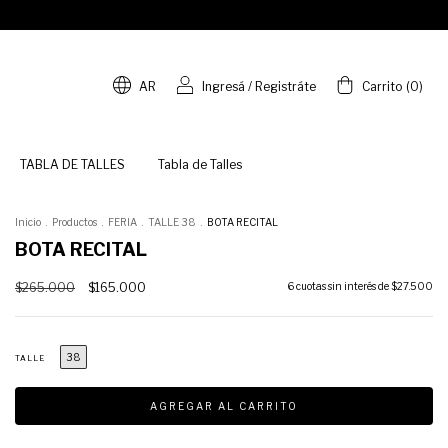
AR
Ingresá
/
Registráte
Carrito
(
0
)
TABLA DE TALLES
Tabla de Talles
Inicio
.
Productos
.
FERIA
.
TALLE 38
.
BOTA RECITAL
BOTA RECITAL
$265.000
$165.000
6
cuotas sin interés de
$27.500
38
TALLE