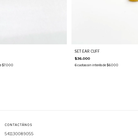
SET EAR CUFF
$36.000
de
$7.000
6
cuotas sin interés de
$6.000
CONTACTÁNOS
541130089055