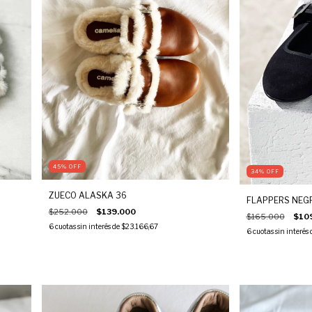
45
%
OFF
34
%
OFF
ZUECO ALASKA 36
FLAPPERS NEG
$252.000
$139.000
$165.000
$10
6
cuotas sin interés de
$23.166,67
6
cuotas sin interés