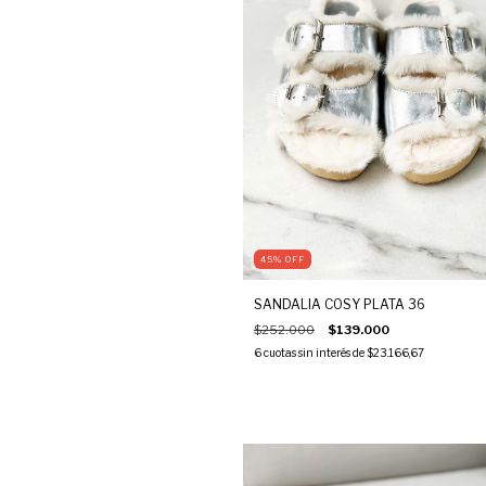
45
%
OFF
SANDALIA COSY PLATA 36
$252.000
$139.000
6
cuotas sin interés de
$23.166,67