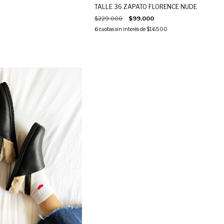
TALLE 36 ZAPATO FLORENCE NUDE
$229.000
$99.000
6
cuotas sin interés de
$16.500