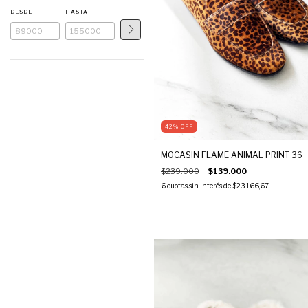
DESDE
HASTA
42
%
OFF
MOCASIN FLAME ANIMAL PRINT 36
$239.000
$139.000
6
cuotas sin interés de
$23.166,67