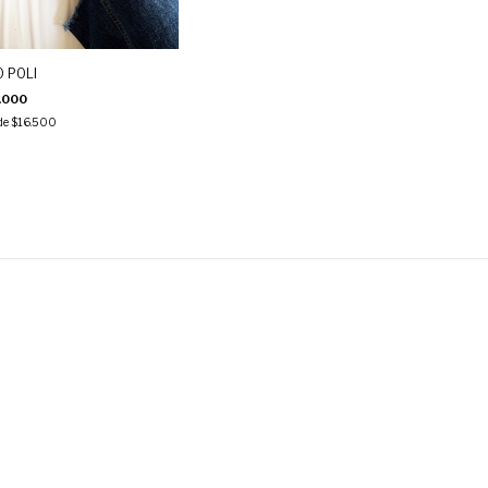
 POLI
.000
 de
$16.500