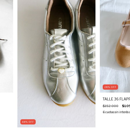
28
%
OFF
TALLE 36 FLAP
$152.000
$10
6
cuotas sin interés
44
%
OFF