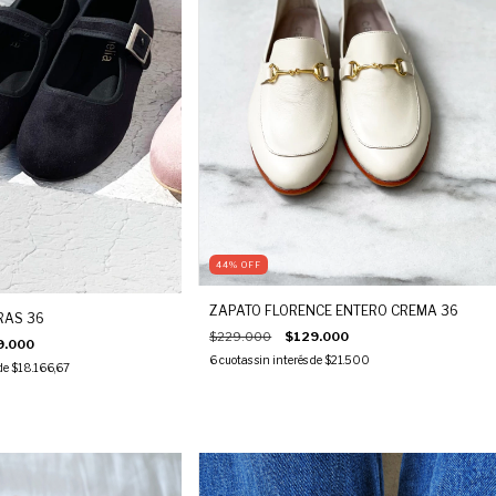
44
%
OFF
ZAPATO FLORENCE ENTERO CREMA 36
RAS 36
$229.000
$129.000
9.000
6
cuotas sin interés de
$21.500
 de
$18.166,67