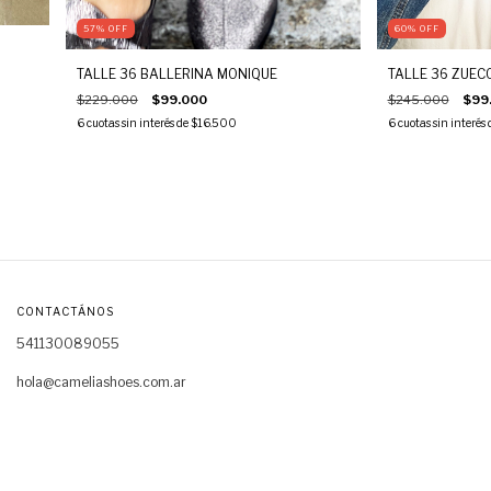
57
%
OFF
60
%
OFF
TALLE 36 BALLERINA MONIQUE
TALLE 36 ZUECO
$229.000
$99.000
$245.000
$99
6
cuotas sin interés de
$16.500
6
cuotas sin interés
CONTACTÁNOS
541130089055
hola@cameliashoes.com.ar