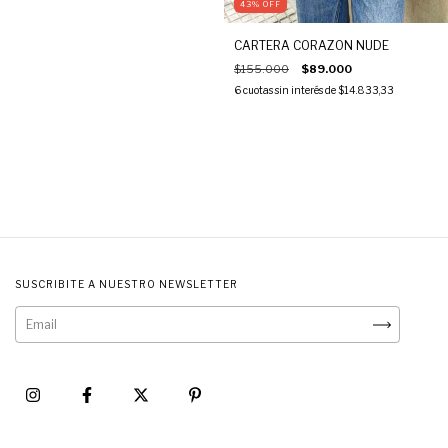
43
%
OFF
CARTERA CORAZON NUDE
$155.000
$89.000
6
cuotas sin interés de
$14.833,33
SUSCRIBITE A NUESTRO NEWSLETTER