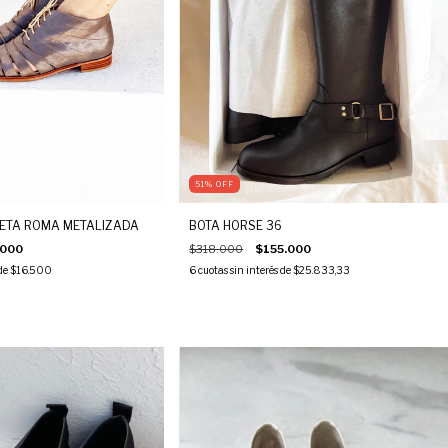
51
%
OFF
NETA ROMA METALIZADA
BOTA HORSE 36
.000
$318.000
$155.000
 de
$16.500
6
cuotas sin interés de
$25.833,33