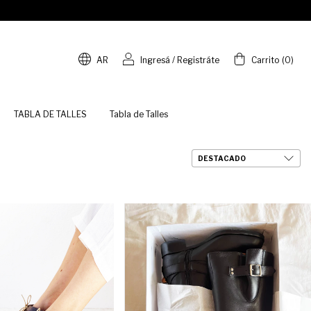
AR
Ingresá
/
Registráte
Carrito
(
0
)
TABLA DE TALLES
Tabla de Talles