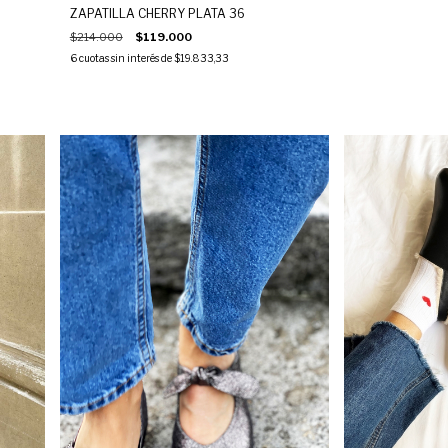
ZAPATILLA CHERRY PLATA 36
$214.000
$119.000
6
cuotas sin interés de
$19.833,33