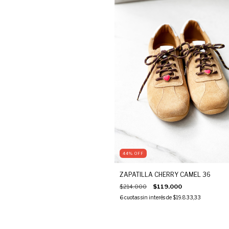
44
%
OFF
ZAPATILLA CHERRY CAMEL 36
$214.000
$119.000
6
cuotas sin interés de
$19.833,33