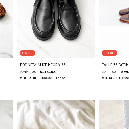
53
%
OFF
41
%
OFF
TALLE 36 BOTI
BOTINETA ALICE NEGRA 36
$210.000
$99
$245.000
$145.000
6
cuotas sin interés
6
cuotas sin interés de
$24.166,67