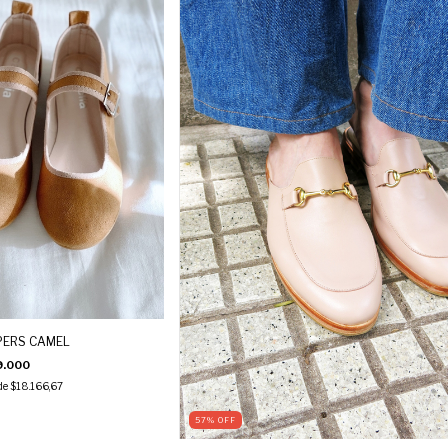
PERS CAMEL
9.000
 de
$18.166,67
57
%
OFF