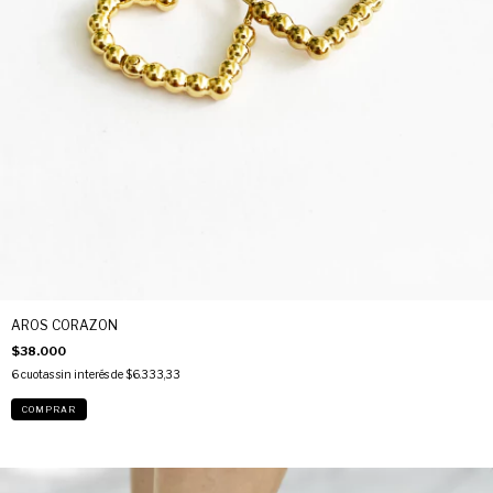
AROS CORAZON
$38.000
6
cuotas sin interés de
$6.333,33