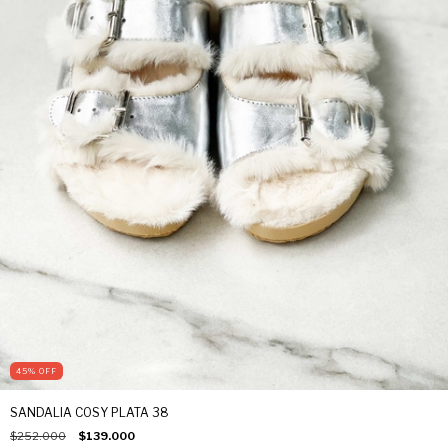
45
%
OFF
SANDALIA COSY PLATA 38
$252.000
$139.000