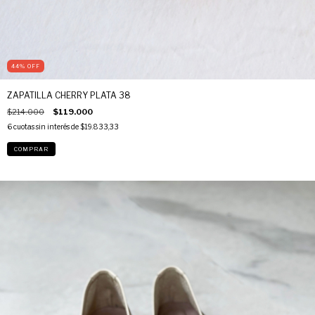
44
%
OFF
ZAPATILLA CHERRY PLATA 38
$214.000
$119.000
6
cuotas sin interés de
$19.833,33
COMPRAR