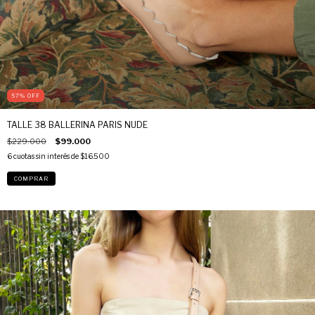
57
%
OFF
TALLE 38 BALLERINA PARIS NUDE
$229.000
$99.000
6
cuotas sin interés de
$16.500
COMPRAR