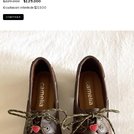
$229.000
$129.000
6
cuotas sin interés de
$21.500
COMPRAR