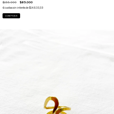
$155.000
$89.000
6
cuotas sin interés de
$14.833,33