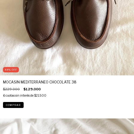
44
%
OFF
MOCASIN MEDITERRANEO CHOCOLATE 38
$229.000
$129.000
6
cuotas sin interés de
$21.500
COMPRAR