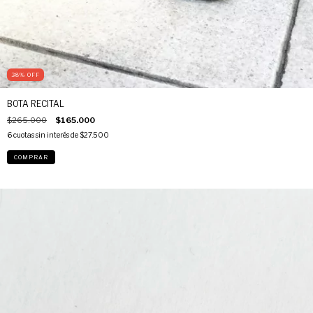
38
%
OFF
BOTA RECITAL
$265.000
$165.000
6
cuotas sin interés de
$27.500
COMPRAR