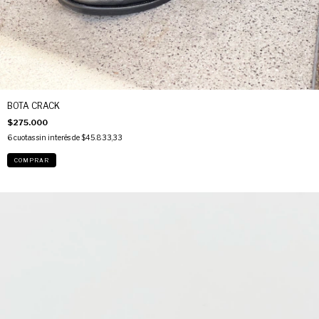
BOTA CRACK
$275.000
6
cuotas sin interés de
$45.833,33
COMPRAR