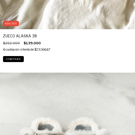
45
%
OFF
ZUECO ALASKA 38
$252.000
$139.000
6
cuotas sin interés de
$23.166,67
COMPRAR