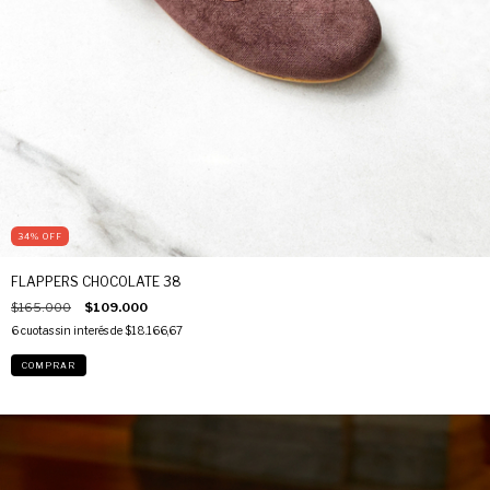
34
%
OFF
FLAPPERS CHOCOLATE 38
$165.000
$109.000
6
cuotas sin interés de
$18.166,67
COMPRAR